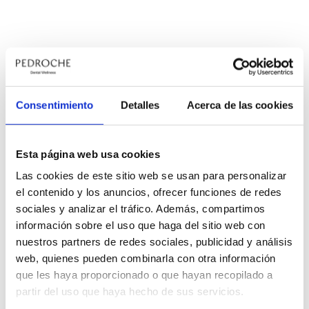
Consentimiento
Detalles
Acerca de las cookies
La mejor solución para el miedo al dentista es la
sedación consciente. ¿Tienes miedo a ir al dentista? Si
Esta página web usa cookies
es así, no te preocupes, pues no eres el único. Según las
últimas estimaciones, alrededor de un 15% de los
Las cookies de este sitio web se usan para personalizar
españoles sufre de odontofobia. Es decir, en su interior
el contenido y los anuncios, ofrecer funciones de redes
surge un temor irracional cuando piensan en […]
sociales y analizar el tráfico. Además, compartimos
información sobre el uso que haga del sitio web con
Odontofobia
nuestros partners de redes sociales, publicidad y análisis
web, quienes pueden combinarla con otra información
que les haya proporcionado o que hayan recopilado a
partir del uso que haya hecho de sus servicios.