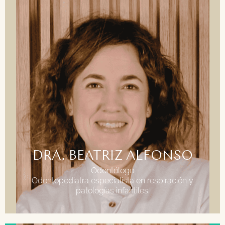
FORMACIÓN
Licenciada en Odontología Universidad Alfonso X
el Sabio.
Master dolor Orofacial y disfunción cráneo
mandibular. Universidad San Pablo CEU
Master en odontopediatría, odontología
Biológica- RMR y RNO en paciente infantil.
Experto en periodoncia y prótesis. Hospital San
Rafael
DRA. BEATRIZ ALFONSO
Odontólogo
Odontopediatra especialista en respiración y
patologías infantiles.