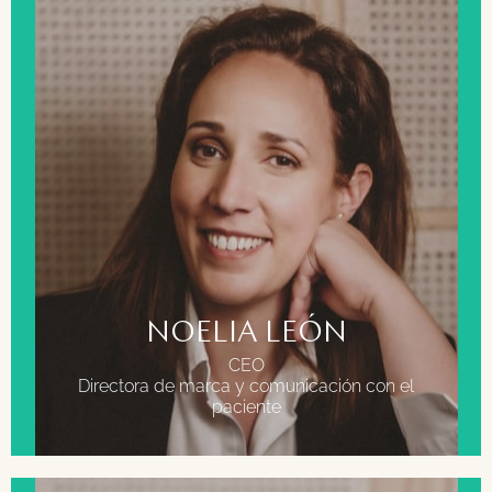
FORMACIÓN
Licenciada en publicidad y relaciones públicas por la
Universidad Complutense de Madrid.
Máster en estrategias de marketing e investigación de
mercados. ESIC. Madrid.
Máster marketing digital. ESIC. Madrid.
NOELIA LEÓN
CEO
Directora de marca y comunicación con el
paciente