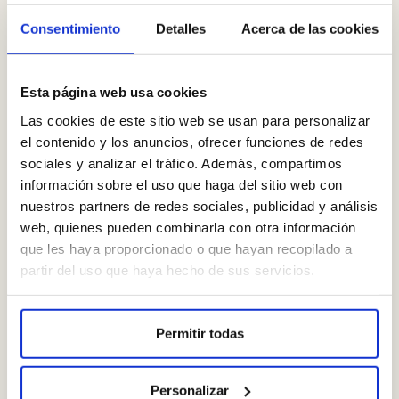
Consentimiento
Detalles
Acerca de las cookies
Esta página web usa cookies
Las cookies de este sitio web se usan para personalizar
el contenido y los anuncios, ofrecer funciones de redes
sociales y analizar el tráfico. Además, compartimos
FORMACIÓN
información sobre el uso que haga del sitio web con
nuestros partners de redes sociales, publicidad y análisis
Grado Superior en Higiene Bucodental
web, quienes pueden combinarla con otra información
que les haya proporcionado o que hayan recopilado a
partir del uso que haya hecho de sus servicios.
ERIKA CASTELLANOS
Higienista dental
Permitir todas
Especialista en periodoncia, estética e implantes
Personalizar