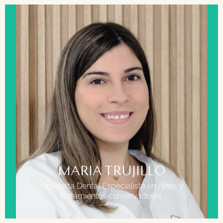
FORMACIÓN
Grado Superior en Higiene Bucodental Auxiliar de
enfermería
Especializada en atención con personas con
discapacidad
MARIA TRUJILLO
Higienista Dental Especialista en niños y
tratamientos conservadores