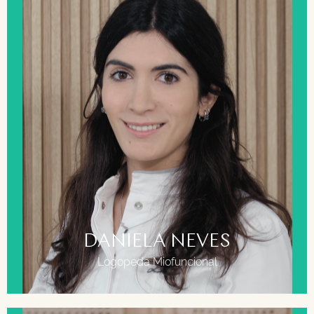
FORMACIÓN
Grado en Logopedia, Universidad Complutense
de Madrid.
Máster Intervención Logopédica, Universidad
Complutense de Madrid.
Doctorando en terapia miofuncional orofacial.
Universidad Complutense de Madrid.
Posgrado en Rehabilitación Miofuncional Postural
RPM.
The Breathe Institute Ambassador: frenillo lingual
alterado, frenuloplastia funcional y respiración
oral – The Breathing Institute – California, EEUU.
DANIELA NEVES
Logopeda Miofuncional