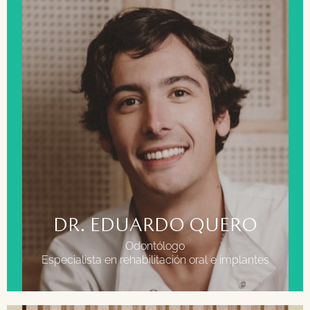
FORMACIÓN
Grado en odontología Universidad CEU San
Pablo.
Master en rehabilitación estética de alta
complejidad. UCAM Autran Academy.
DR. EDUARDO QUERO
Odontólogo
Especialista en rehabilitación oral e implantes