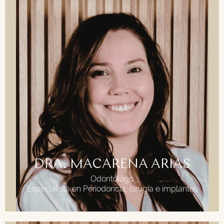
FORMACIÓN
Grado en Odontología Universidad Rey Juan
Carlos
Master avanzado en periodoncia y
osteointegración. Universidad Europea de
Madrid.
Aesthetic & Periodontics University of London
DRA. MACARENA ARIAS
Odontólogo
Especialista en Periodoncia, cirugía e implantes