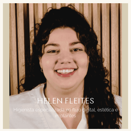
FORMACIÓN
Técnico superior en higiene bucodental
HELEN FLEITES
Higienista especializada en flujo digital, estética e
implantes