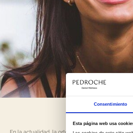
Consentimiento
Soluciones 
Esta página web usa cookie
En la actualidad, la ortodoncia ha avanzado signi
Las cookies de este sitio we