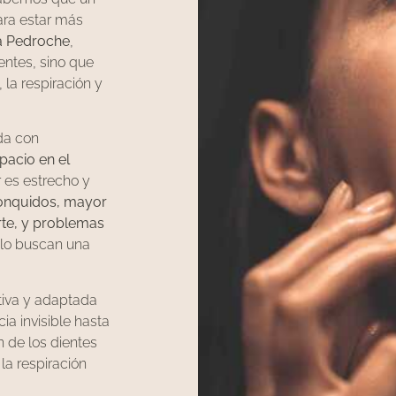
ara estar más
ca Pedroche
,
entes, sino que
la respiración y
da con
spacio en el
r es estrecho y
ronquidos, mayor
rte, y problemas
solo buscan una
ctiva y adaptada
ia invisible hasta
 de los dientes
la respiración