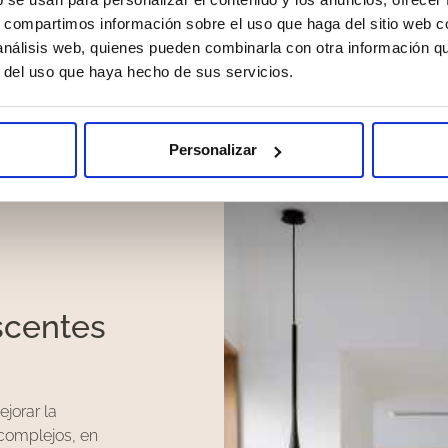
or el Dr. Pedroche, utilizan estos avances para garant
s, compartimos información sobre el uso que haga del sitio web 
 análisis web, quienes pueden combinarla con otra información q
r del uso que haya hecho de sus servicios.
Ortodoncia invisible
Ortod
Personalizar
scentes
jorar la
i complejos, en