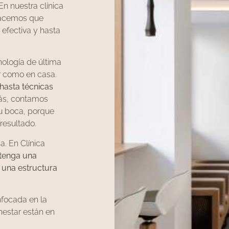
En nuestra clínica
hacemos que
 efectiva y hasta
ología de última
r como en casa.
asta técnicas
ás, contamos
tu boca, porque
resultado.
a. En Clínica
 tenga una
 una estructura
nfocada en la
enestar están en