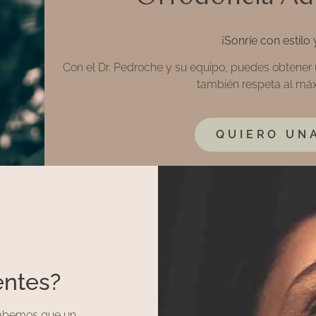
¡Sonríe con estilo
Con el Dr. Pedroche y su equipo, puedes obtener u
también respeta al máx
QUIERO UN
entes?
 sabemos que un