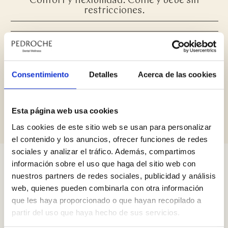
Confort y flexibilidad: Come y bebe sin
restricciones.
Consentimiento
Detalles
Acerca de las cookies
Resultados duraderos: Sonrisa saludable que
envejece contigo.
Esta página web usa cookies
Las cookies de este sitio web se usan para personalizar
el contenido y los anuncios, ofrecer funciones de redes
sociales y analizar el tráfico. Además, compartimos
El equipo que tratará tu caso
información sobre el uso que haga del sitio web con
nuestros partners de redes sociales, publicidad y análisis
web, quienes pueden combinarla con otra información
Un implante con diente el mismo día no lo resuelve un
que les haya proporcionado o que hayan recopilado a
cirujano solo. Detrás hay un protésico diseñando la
partir del uso que haya hecho de sus servicios.
corona, un especialista en mordida valorando la carga y
un higienista siguiendo el primer año. En Clínica