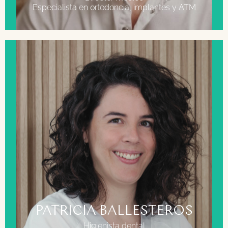
Especialista en ortodoncia, implantes y ATM
FORMACIÓN
Grado superior en higiene bucodental.
Grado superior anatomía patológica.
PATRICIA BALLESTEROS
Higienista dental