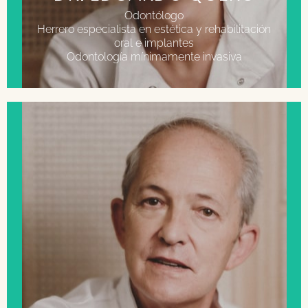
Odontólogo
Herrero especialista en estética y rehabilitación
oral e implantes
Odontología mínimamente invasiva
FORMACIÓN
Licenciado en medicina por la Universidad de
Santander.