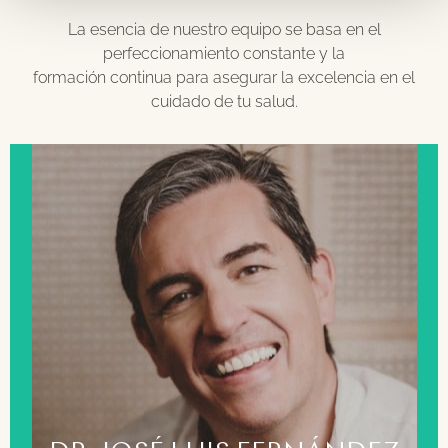
La esencia de nuestro equipo se basa en el
perfeccionamiento constante y la
formación continua para asegurar la excelencia en el
cuidado de tu salud.
FORMACIÓN
Licenciado en odontología por la Universidad
Complutense de Madrid. Máster orthotropics impartido
por Michael Mew. Croydon (Inglaterra). Máster en
odontopediatría en el hospital San Rafael. Máster en
implantes osteointegrados por la Universidad
Complutense de Madrid. Máster en ATM y oclusión.
Oporto (Portugal) Dr. Mariano Rocabado. Postgrado en
ortopedia y ortodoncia impartido el Dr. García Coffin.
Especialista en Forwardontics. San Francisco (EEUU)
con la Dra. Sandra Kahn. Miembro activo de la