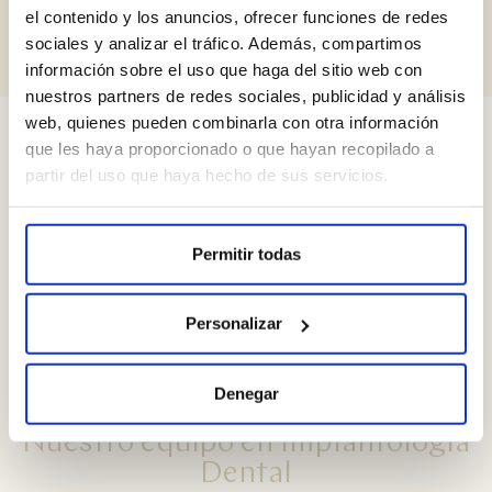
el contenido y los anuncios, ofrecer funciones de redes
sociales y analizar el tráfico. Además, compartimos
información sobre el uso que haga del sitio web con
nuestros partners de redes sociales, publicidad y análisis
web, quienes pueden combinarla con otra información
Casos Clínicos
que les haya proporcionado o que hayan recopilado a
partir del uso que haya hecho de sus servicios.
Testimonio de paciente con
implantes
Permitir todas
VER CASO
Personalizar
Denegar
Nuestro equipo en Implantología
Dental