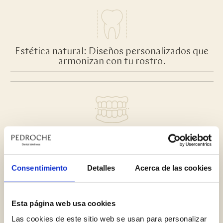
Estética natural: Diseños personalizados que
armonizan con tu rostro.
Confianza: Vuelve a sonreír y hablar sin miedo.
Consentimiento
Detalles
Acerca de las cookies
Esta página web usa cookies
Durabilidad: Con el cuidado adecuado y
Las cookies de este sitio web se usan para personalizar
nuestros protocolos de mantenimiento.