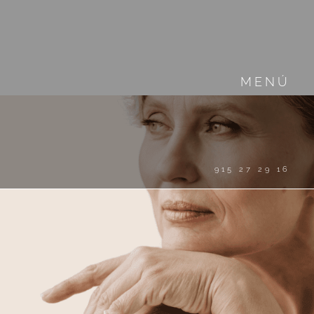
MENÚ
915 27 29 16