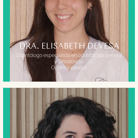
FORMACIÓN
Grado en odontología CEU Cardenal Herrera.
Valencia
Master europeo especializado en Ortodoncia por
la UAX
DRA. ELISABETH DEVESA
Odontólogo especialista en odontología general
y Ortodoncia.
Odontopediatra.