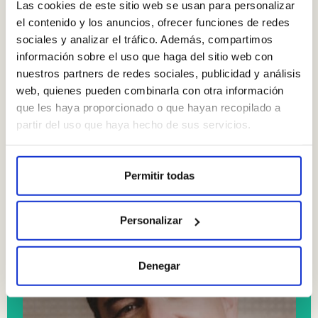
Las cookies de este sitio web se usan para personalizar
Conoce a nuestro equipo de
el contenido y los anuncios, ofrecer funciones de redes
Ortodoncistas
sociales y analizar el tráfico. Además, compartimos
información sobre el uso que haga del sitio web con
nuestros partners de redes sociales, publicidad y análisis
Un caso complejo no lo resuelve un cirujano solo. Detrás
web, quienes pueden combinarla con otra información
hay un radiólogo interpretando el CBCT, un
que les haya proporcionado o que hayan recopilado a
periodoncista valorando el hueso, un protésico
partir del uso que haya hecho de sus servicios.
diseñando la mordida y un anestesista cuidando la
intervención. En Clínica Pedroche están todos en el
mismo edificio
Permitir todas
Personalizar
FORMACIÓN
Denegar
Licenciado en odontología por la Universidad
Complutense de Madrid. Máster orthotropics impartido
por Michael Mew. Croydon (Inglaterra). Máster en