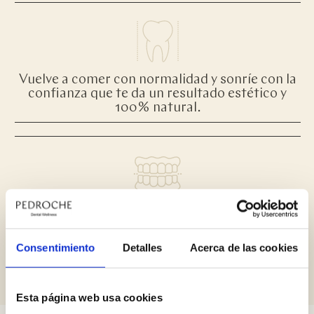
Vuelve a comer con normalidad y sonríe con la
confianza que te da un resultado estético y
100% natural.
Detén el deterioro óseo, frena el
envejecimiento prematuro del rostro y
recupera una función masticatoria completa.
Consentimiento
Detalles
Acerca de las cookies
Esta página web usa cookies