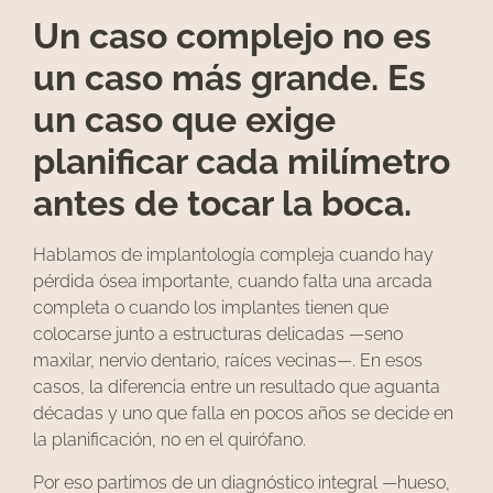
Un caso complejo no es
un caso más grande. Es
un caso que exige
planificar cada milímetro
antes de tocar la boca.
Hablamos de implantología compleja cuando hay
pérdida ósea importante, cuando falta una arcada
completa o cuando los implantes tienen que
colocarse junto a estructuras delicadas —seno
maxilar, nervio dentario, raíces vecinas—. En esos
casos, la diferencia entre un resultado que aguanta
décadas y uno que falla en pocos años se decide en
la planificación, no en el quirófano.
Por eso partimos de un diagnóstico integral —hueso,