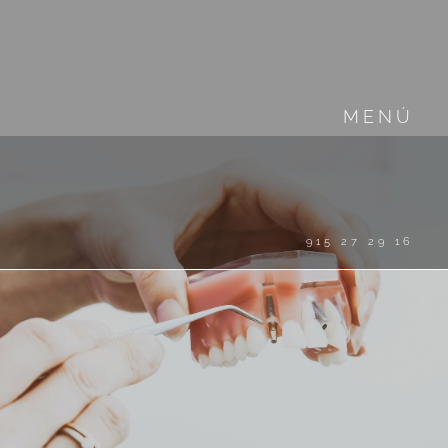
MENÚ
915 27 29 16