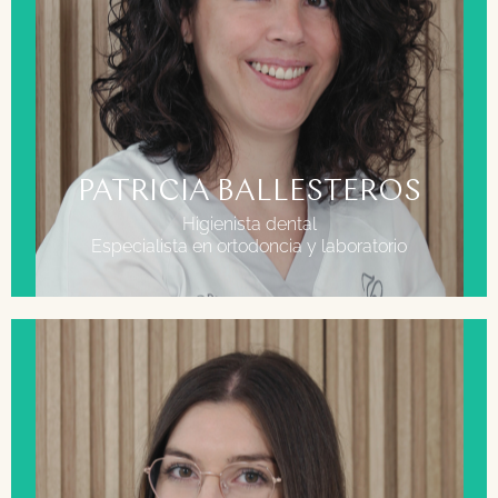
FORMACIÓN
Grado superior en higiene bucodental.
Grado superior anatomía patológica.
PATRICIA BALLESTEROS
Higienista dental
Especialista en ortodoncia y laboratorio