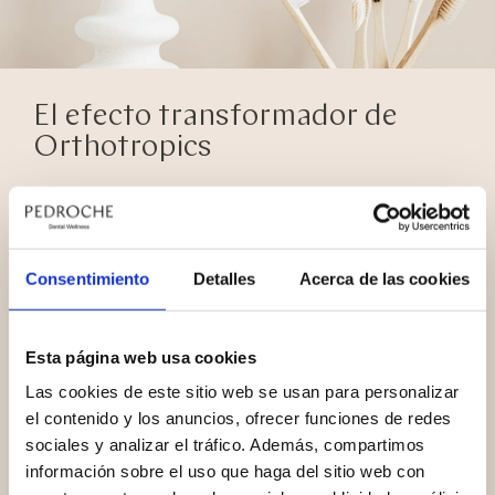
El efecto transformador de
Orthotropics
Se trata de un tratamiento con larga tradición
europea aunque desconocido en nuestro país.
Somos pioneros en introducir esta increíble
herramienta en España, con el que fomentamos el
Consentimiento
Detalles
Acerca de las cookies
desarrollo natural de la boca. Guiando el desarrollo
de los maxilares, los dientes se alinean por sí solos,
generando más espacio para la lengua, sin
Esta página web usa cookies
necesidad de cirugías ni extracciones. Con esto
Las cookies de este sitio web se usan para personalizar
prevenimos problemas de salud y logramos un rostro
el contenido y los anuncios, ofrecer funciones de redes
más armónico.
sociales y analizar el tráfico. Además, compartimos
información sobre el uso que haga del sitio web con
Orthotropics es un tratamiento que aplicado de