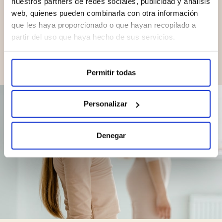
nuestros partners de redes sociales, publicidad y análisis
manera preventiva transforma el desarrollo dental de
web, quienes pueden combinarla con otra información
los más pequeños de la familia en un camino natural
que les haya proporcionado o que hayan recopilado a
e indoloro.
partir del uso que haya hecho de sus servicios.
Permitir todas
Personalizar
Denegar