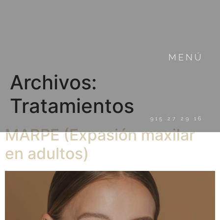
MENÚ
Archivos:
Tratamientos
915 27 29 16
MARPE (Expasión maxilar
en adultos)