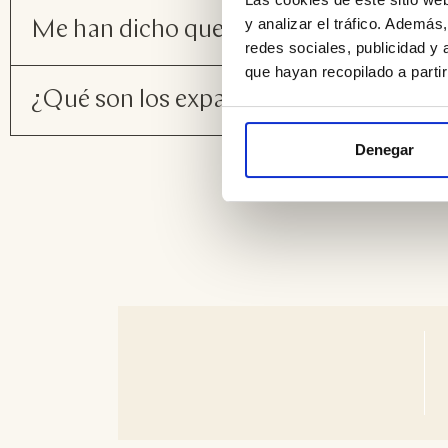
y analizar el tráfico. Ademá
Me han dicho que necesito cirugía par
redes sociales, publicidad y
que hayan recopilado a parti
¿Qué son los expansores dentales y c
Denegar