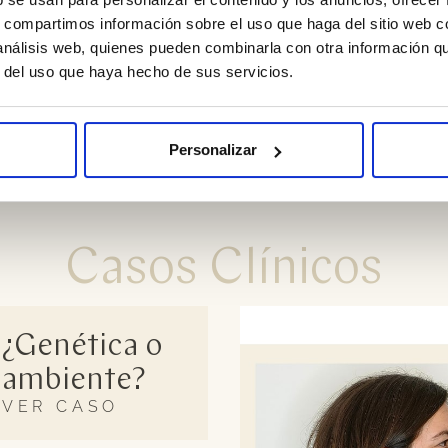
s, compartimos información sobre el uso que haga del sitio web 
a avanzar la mandíbula, ¿hay alternativa?
 análisis web, quienes pueden combinarla con otra información q
r del uso que haya hecho de sus servicios.
ómo ayudan?
Personalizar
Casos Clínicos
¿Genética o
ambiente?
VER CASO