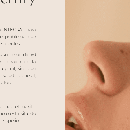
ma
INTEGRAL
para
 del problema, qué
os dientes.
«sobremordida»)
n retraída de la
 perfil, sino que
salud general,
atoria.
 donde el maxilar
ño o está situado
 superior.