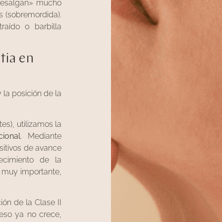
bresalgan» mucho
es (sobremordida).
raído o barbilla
tia en
 la posición de la
es), utilizamos la
cional
. Mediante
sitivos de avance
ecimiento de la
, muy importante,
ón de la Clase II
eso ya no crece,