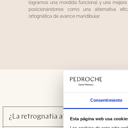
logramos una mordida funcional y una mejora 
posicionándonos como una alternativa efic
ortognática de avance mandibular.
Preg
Consentimiento
¿La retrognatia afecta a la respiración
Esta página web usa cookie
Las cookies de este sitio we