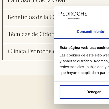
La filosofía de la OMI
Beneficios de la Odontología Mínima
Consentimiento
Técnicas de Odontología Mínimament
Esta página web usa cookie
Clínica Pedroche expertos y pioneros
Las cookies de este sitio we
y analizar el tráfico. Ademá
redes sociales, publicidad y
que hayan recopilado a parti
Otr
Denegar