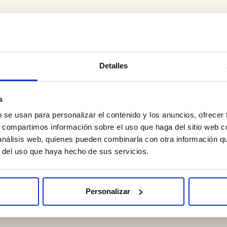
mente Invasiva
Detalles
e Invasiva
s
 en OMI
b se usan para personalizar el contenido y los anuncios, ofrecer
s, compartimos información sobre el uso que haga del sitio web 
 análisis web, quienes pueden combinarla con otra información q
r del uso que haya hecho de sus servicios.
os tratamientos
Personalizar