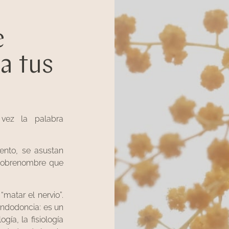
e
a tus
vez la palabra
iento, se asustan
 sobrenombre que
matar el nervio”.
Endodoncia: es un
gía, la fisiología