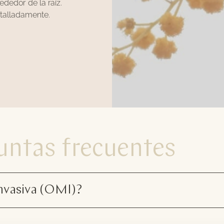
rededor de la raíz.
talladamente.
untas frecuentes
nvasiva (OMI)?