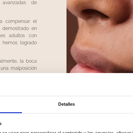
s avanzadas de
ra compensar el
s demostrado en
tes adultos con
a, hemos logrado
nalmente, la boca
r una malposición
e de vía aérea
oria y posibles
ación entre los
ea equilibrada,una
Detalles
rmonía del rostro
s
b se usan para personalizar el contenido y los anuncios, ofrecer