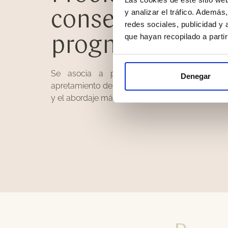
y analizar el tráfico. Ademá
consecuencias d
redes sociales, publicidad y
que hayan recopilado a parti
prognatismo
Se asocia a problemas de pronunciación,
Denegar
apretamiento dental y dolores de cabeza. Todo
y el abordaje más interesante es que sea integra