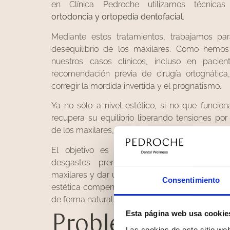
en Clínica Pedroche utilizamos técnica
ortodoncia y ortopedia dentofacial
.
Mediante estos tratamientos, trabajamos pa
desequilibrio de los maxilares. Como hemo
nuestros casos clínicos, incluso en pacien
recomendación previa de cirugía ortognátic
corregir la mordida invertida y el prognatismo.
Ya no sólo a nivel estético, si no que funcio
recupera su equilibrio liberando tensiones po
de los maxilares, aumentando también su calibr
El objetivo es «Sanar» la función masticat
desgastes prematuros, «Equilibrar» la rel
maxilares y dar un perfil recto con una vía aér
Consentimiento
estética compensada en ambos maxilares, la a
de forma natural y respetuosa con tu biología.
Esta página web usa cookie
Problemas y
Las cookies de este sitio we