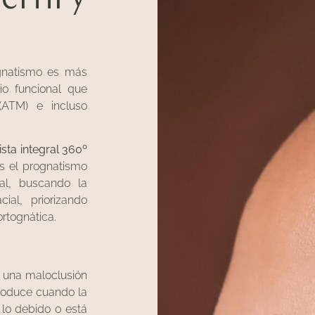
gnatismo es más
io funcional que
(ATM) e incluso
sta integral 360º
s el prognatismo
al, buscando la
al, priorizando
ortognática.
s una maloclusión
produce cuando la
 lo debido o está