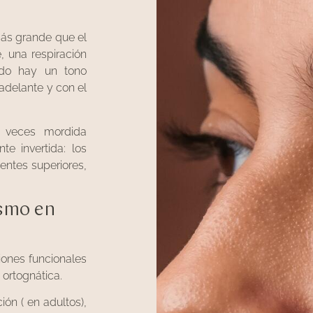
más grande que el
, una respiración
ndo hay un tono
adelante y con el
a veces mordida
e invertida: los
ientes superiores,
smo en
iones funcionales
 ortognática.
ión ( en adultos),