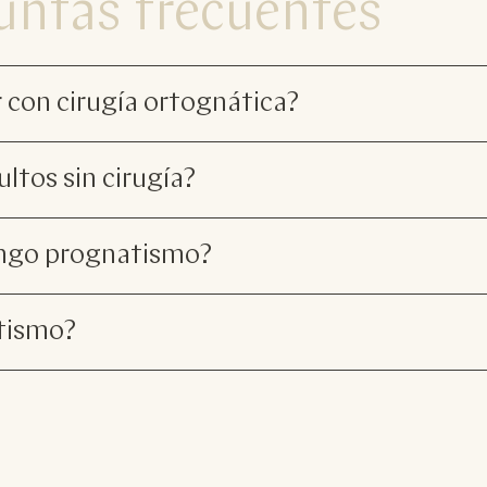
untas frecuentes
r con cirugía ortognática?
ltos sin cirugía?
tengo prognatismo?
atismo?