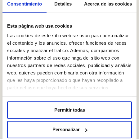
Consentimiento
Detalles
Acerca de las cookies
Esta página web usa cookies
Respira: Descubre el Poder
Las cookies de este sitio web se usan para personalizar
el contenido y los anuncios, ofrecer funciones de redes
Transformador de la Respiración
sociales y analizar el tráfico. Además, compartimos
según el libro de James Néstor
información sobre el uso que haga del sitio web con
— LEER MÁS —
nuestros partners de redes sociales, publicidad y análisis
web, quienes pueden combinarla con otra información
que les haya proporcionado o que hayan recopilado a
partir del uso que haya hecho de sus servicios.
Permitir todas
Personalizar