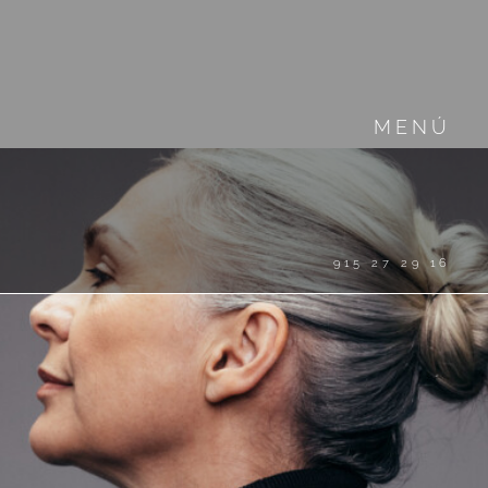
MENÚ
915 27 29 16