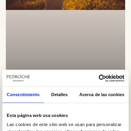
Respira: Descubre el Poder
Transformador de la Respiración
Consentimiento
Detalles
Acerca de las cookies
según el libro de James Néstor
— LEER MÁS —
Esta página web usa cookies
Las cookies de este sitio web se usan para personalizar