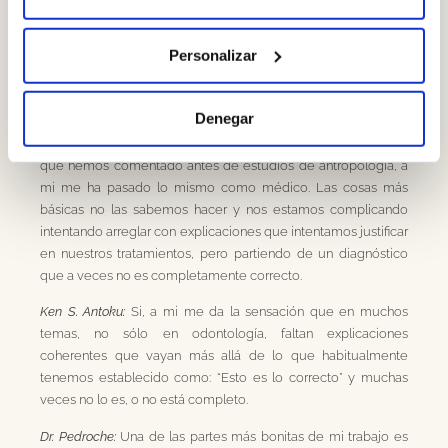
enseñar es a respirar, me hubiera quedado bastante
sorprendido, porque es algo natural que todo el mundo hace
Personalizar
y que lo hacemos bien.
Con el tiempo me he dado cuenta que algo tan sencillo como
Denegar
eso, lo estamos haciendo mal, y la misma sorpresa que te has
llevado tu cuando has visto que lo natural se ha perdido por lo
que hemos comentado antes de estudios de antropología, a
mi me ha pasado lo mismo como médico. Las cosas más
básicas no las sabemos hacer y nos estamos complicando
intentando arreglar con explicaciones que intentamos justificar
en nuestros tratamientos, pero partiendo de un diagnóstico
que a veces no es completamente correcto.
Ken S. Antoku:
Si, a mi me da la sensación que en muchos
temas, no sólo en odontología, faltan explicaciones
coherentes que vayan más allá de lo que habitualmente
tenemos establecido como: “Esto es lo correcto” y muchas
veces no lo es, o no está completo.
Dr. Pedroche:
Una de las partes más bonitas de mi trabajo es