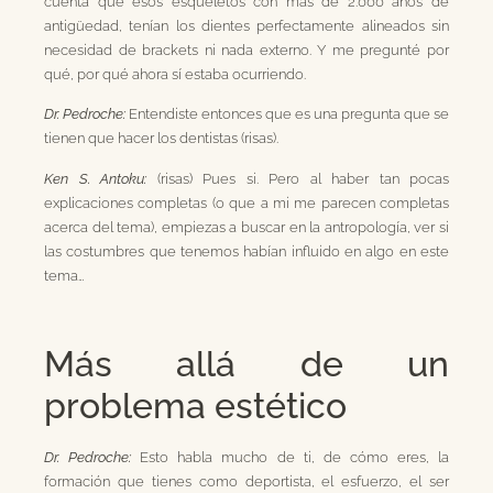
cuenta que esos esqueletos con más de 2.000 años de
antigüedad, tenían los dientes perfectamente alineados sin
necesidad de brackets ni nada externo. Y me pregunté por
qué, por qué ahora sí estaba ocurriendo.
Dr. Pedroche:
Entendiste entonces que es una pregunta que se
tienen que hacer los dentistas (risas).
Ken S. Antoku:
(risas) Pues si. Pero al haber tan pocas
explicaciones completas (o que a mi me parecen completas
acerca del tema), empiezas a buscar en la antropología, ver si
las costumbres que tenemos habían influido en algo en este
tema…
Más allá de un
problema estético
Dr. Pedroche:
Esto habla mucho de ti, de cómo eres, la
formación que tienes como deportista, el esfuerzo, el ser