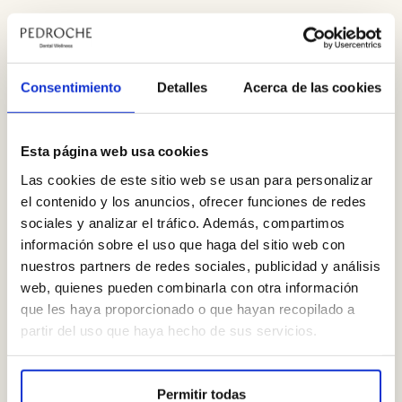
Ken S. Antoku
: Se acelera el pulso, respiramos más rápido, y en
niveles más altos de estrés podemos notar temblores.
Dr. Pedroche:
Ese temblor puede estar relacionado con que al
Consentimiento
Detalles
Acerca de las cookies
cuerpo le está faltando oxígeno porque se produce una
vasoconstricción, y una mejor capacidad respiratoria, puede
evitar o reducir esa sensación.
Esta página web usa cookies
Ken S. Antoku:
En mi deporte quizás una de las sensaciones
Las cookies de este sitio web se usan para personalizar
más desagradables a la hora de enfrentarnos al estrés, es esa
el contenido y los anuncios, ofrecer funciones de redes
sensación de temblor que es un efecto secundario de la
sociales y analizar el tráfico. Además, compartimos
vasoconstricción. Y al final, la forma de lidiar con eso, es saber
información sobre el uso que haga del sitio web con
respirar. Si sabes respirar, vas a saber controlar esas respuestas
nuestros partners de redes sociales, publicidad y análisis
del estrés.
web, quienes pueden combinarla con otra información
que les haya proporcionado o que hayan recopilado a
Lo que nadie te enseña
partir del uso que haya hecho de sus servicios.
Dr. Pedroche:
En mi caso, cuando empecé a estudiar si alguien
Permitir todas
me hubiese dicho que lo más importante que nos tienen que