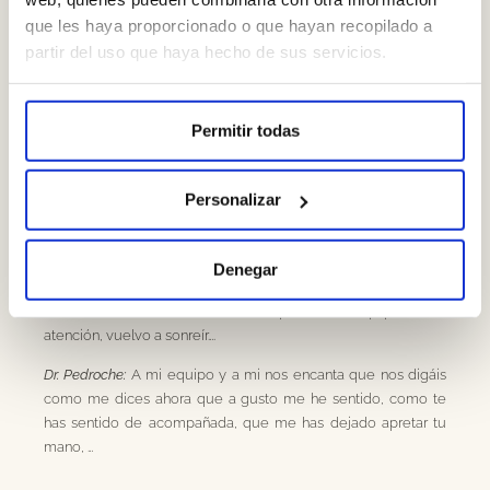
formas, pero lo importante es entenderte, entender tu cuerpo,
que les haya proporcionado o que hayan recopilado a
tu boca para podernos adaptar al ritmo que necesita tu
partir del uso que haya hecho de sus servicios.
naturaleza.
Carmen Gila:
Pienso que si no hubiera acudido en ese
Permitir todas
momento, quizá ahora no tendría ninguna pieza.
Dr. Pedroche:
Hubiésemos tenido que abordar el tratamiento
de implantes dentales de otra forma, podría haber sido más
Personalizar
difícil.
Carmen Gila:
Yo estoy convencida de que hubiera perdido
Denegar
todas las piezas por abandono del momento dónde yo voy al
dentista. Pero encantada vuelvo a repetir con el equipo, con la
atención, vuelvo a sonreír….
Dr. Pedroche:
A mi equipo y a mi nos encanta que nos digáis
como me dices ahora que a gusto me he sentido, como te
has sentido de acompañada, que me has dejado apretar tu
mano, …