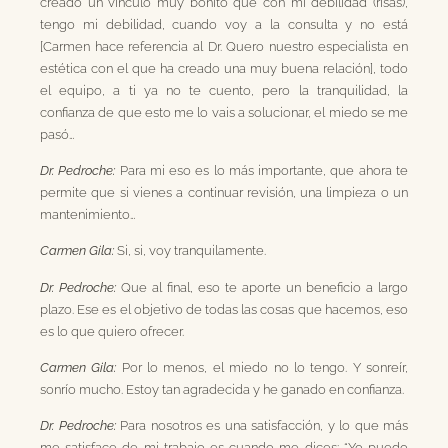
creado un vínculo muy bonito que con mi debilidad (risas),
tengo mi debilidad, cuando voy a la consulta y no está
[Carmen hace referencia al Dr. Quero nuestro especialista en
estética con el que ha creado una muy buena relación], todo
el equipo, a ti ya no te cuento, pero la tranquilidad, la
confianza de que esto me lo vais a solucionar, el miedo se me
pasó…
Dr. Pedroche:
Para mi eso es lo más importante, que ahora te
permite que si vienes a continuar revisión, una limpieza o un
mantenimiento…
Carmen Gila:
Si, si, voy tranquilamente.
Dr. Pedroche:
Que al final, eso te aporte un beneficio a largo
plazo. Ese es el objetivo de todas las cosas que hacemos, eso
es lo que quiero ofrecer.
Carmen Gila:
Por lo menos, el miedo no lo tengo. Y sonreír,
sonrío mucho. Estoy tan agradecida y he ganado en confianza.
Dr. Pedroche:
Para nosotros es una satisfacción, y lo que más
me satisface de mi trabajo es cuando me dices: “Yo puedo