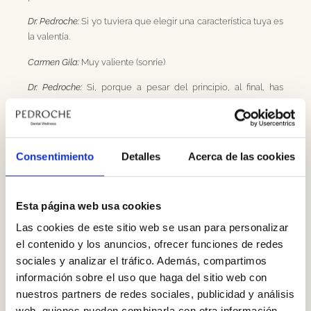
Dr. Pedroche:
Si yo tuviera que elegir una característica tuya es
la valentía.
Carmen Gila:
Muy valiente (sonríe)
Dr. Pedroche:
Si, porque a pesar del principio, al final, has
superado ese miedo y es un esfuerzo de valentía tuyo.
Carmen Gila:
Si, y no es el primer caso, no soy una excepción.
Conozco a muchísima gente: “Yo me he abandonado la boca
Consentimiento
Detalles
Acerca de las cookies
porque es que es horrible”, “Pánico, sólo de pensarlo, me
descompongo”, y eso era lo que me pasaba a mi.
Dr. Pedroche:
Es contraproducente como muchos otros temas
Esta página web usa cookies
que a veces, por miedo, por estrés, las personas en la vida no
Las cookies de este sitio web se usan para personalizar
afrontamos esos miedos, en el trabajo, en otras situaciones. Y
el contenido y los anuncios, ofrecer funciones de redes
todo va condicionando tu salud de una forma o en otra.
sociales y analizar el tráfico. Además, compartimos
Carmen Gila:
Para mi es muy importante la salud, la estética
información sobre el uso que haga del sitio web con
también, pero sobre todo la salud.
nuestros partners de redes sociales, publicidad y análisis
Dr. Pedroche:
La estética se puede conseguir de muchas
web, quienes pueden combinarla con otra información