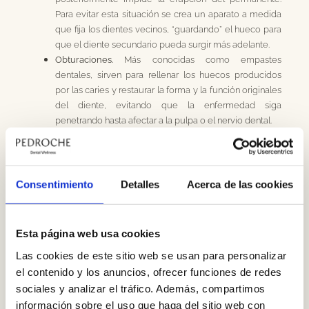
Para evitar esta situación se crea un aparato a medida
que fija los dientes vecinos, “guardando” el hueco para
que el diente secundario pueda surgir más adelante.
Obturaciones.
Más conocidas como empastes
dentales, sirven para rellenar los huecos producidos
por las caries y restaurar la forma y la función originales
del diente, evitando que la enfermedad siga
penetrando hasta afectar a la pulpa o el nervio dental.
Pulpotomía y pulpectomía.
Si la caries ha llegado a la
pulpa, el odontopediatra somete al niño a un
procedimiento similar a la endodoncia de los adultos,
eliminando el nervio dentario a través de una
Consentimiento
Detalles
Acerca de las cookies
pulpotomía y limpiando además los conductos
radiculares con una pulpectomía.
Esta página web usa cookies
Odontopediatría:
Las cookies de este sitio web se usan para personalizar
el contenido y los anuncios, ofrecer funciones de redes
prevención y cuidado
sociales y analizar el tráfico. Además, compartimos
dental desde la infancia
información sobre el uso que haga del sitio web con